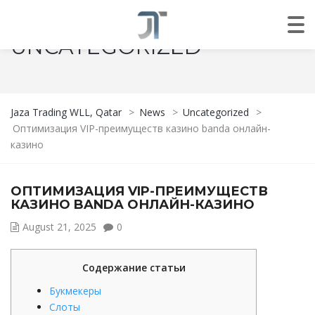
UNCATEGORIZED
Jaza Trading WLL, Qatar
>
News
>
Uncategorized
>
Оптимизация VIP-преимуществ казино banda онлайн-
казино
ОПТИМИЗАЦИЯ VIP-ПРЕИМУЩЕСТВ
КАЗИНО BANDA ОНЛАЙН-КАЗИНО
August 21, 2025
0
Содержание статьи
Букмекеры
Слоты