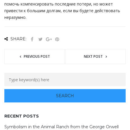
помочь компенсировать последние потери, но может
привести к большим долгам, если вы будете действовать
неразумно.
SHARE:
PREVIOUS POST
NEXT POST
RECENT POSTS
Symbolism in the Animal Ranch from the George Orwell