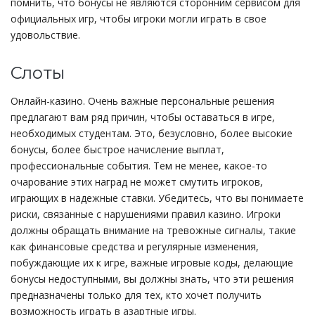
помнить, что бонусы не являются сторонним сервисом для
официальных игр, чтобы игроки могли играть в свое
удовольствие.
Слоты
Онлайн-казино. Очень важные персональные решения
предлагают вам ряд причин, чтобы оставаться в игре,
необходимых студентам. Это, безусловно, более высокие
бонусы, более быстрое начисление выплат,
профессиональные события. Тем не менее, какое-то
очарование этих наград не может смутить игроков,
играющих в надежные ставки. Убедитесь, что вы понимаете
риски, связанные с нарушениями правил казино. Игроки
должны обращать внимание на тревожные сигналы, такие
как финансовые средства и регулярные изменения,
побуждающие их к игре, важные игровые коды, делающие
бонусы недоступными, вы должны знать, что эти решения
предназначены только для тех, кто хочет получить
возможность играть в азартные игры.