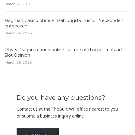
March 27, 2026
Flagman Casino ohne Einzahlungsbonus für Neukunden
entdecken
March 26, 2026
Play 5 Dragons casino online ca Free of charge: Trial and
Slot Opinion
March 26, 2026
Do you have any questions?
Contact us at the TheBuilt WP office nearest to you
or submit a business inquiry online
CONTACT US