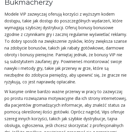
Bukmacherzy
Modele VIP zazwyczaj oferują korzyści z wyższym kodem
dostępu, takie jak dostęp do poszczególnych wydarzeń, które
wymagają szybszej dystrybucji. Oferuj bonusy bonusowe
zgodnie z czynnikami gry i zacznij regularnie wyświetlać reklamy.
To dobry sposób na zwiększenie zysków, który zwiększa szanse
na zdobycie bonusów, takich jak rabaty gotówkowe, darmowe
obroty i bonusy pieniężne. Pamiętaj jednak, że bonusy VIP nie
są substytutem zaufanej gry. Powinieneś monitorować swoje
nawyki i metody gry, takie jak przerwy w grze, które są
niezbędne do zdobycia pieniędzy, aby upewnić się, że gracze nie
ryzykują, co jest naprawdę opłacalne.
W kasynie online bardzo ważne przerwy w pracy to zazwyczaj
po prostu rozwiązania motywacyjne dla ich strony internetowej,
dla pacjentów gromadzących informacje, aby znaleźć status za
pomocą określonej ilości gotówki. Oprócz nagród, Vips oferuje
szereg innych korzyści, takich jak szybkie dystrybucje, tajna
obsługa, ogłoszenia, jeśli chcesz skorzystać z profesjonalnych