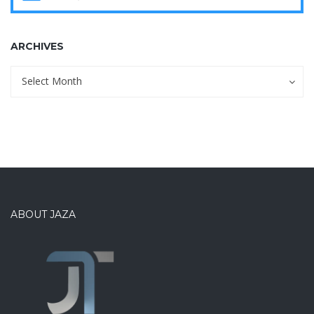
ARCHIVES
Archives
Archives
Select Month
ABOUT JAZA