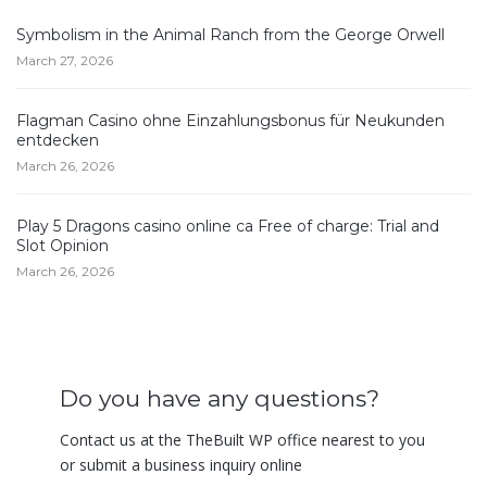
Symbolism in the Animal Ranch from the George Orwell
March 27, 2026
Flagman Casino ohne Einzahlungsbonus für Neukunden
entdecken
March 26, 2026
Play 5 Dragons casino online ca Free of charge: Trial and
Slot Opinion
March 26, 2026
Do you have any questions?
Contact us at the TheBuilt WP office nearest to you
or submit a business inquiry online