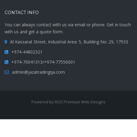
CONTACT INFO
You can always contact with us via email or phone. Get in touch
with us and get a quote form.
Al Kassarat Street, Industrial Area: 5, Building No: 29, 17933
+974-44802321
+974-70041313/+974-77556001
admin@jazatradingqa.com
Powered by RGS Premium Web Designs
TOP