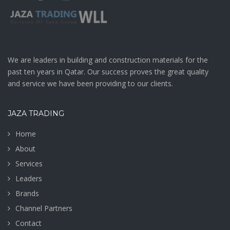
We are leaders in building and construction materials for the
past ten years in Qatar. Our success proves the great quality
and service we have been providing to our clients.
JAZA TRADING
Home
About
Services
Leaders
Brands
Channel Partners
Contact