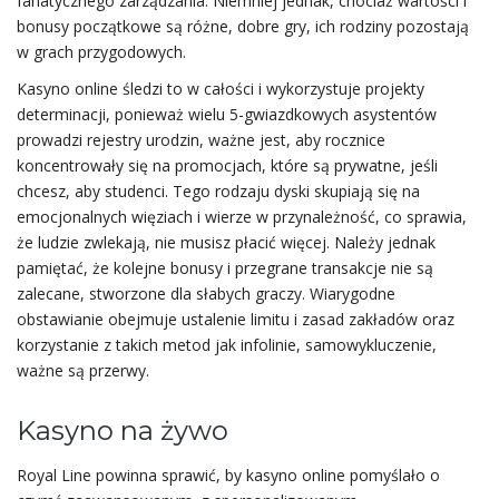
fanatycznego zarządzania. Niemniej jednak, chociaż wartości i
bonusy początkowe są różne, dobre gry, ich rodziny pozostają
w grach przygodowych.
Kasyno online śledzi to w całości i wykorzystuje projekty
determinacji, ponieważ wielu 5-gwiazdkowych asystentów
prowadzi rejestry urodzin, ważne jest, aby rocznice
koncentrowały się na promocjach, które są prywatne, jeśli
chcesz, aby studenci. Tego rodzaju dyski skupiają się na
emocjonalnych więziach i wierze w przynależność, co sprawia,
że ​​ludzie zwlekają, nie musisz płacić więcej. Należy jednak
pamiętać, że kolejne bonusy i przegrane transakcje nie są
zalecane, stworzone dla słabych graczy. Wiarygodne
obstawianie obejmuje ustalenie limitu i zasad zakładów oraz
korzystanie z takich metod jak infolinie, samowykluczenie,
ważne są przerwy.
Kasyno na żywo
Royal Line powinna sprawić, by kasyno online pomyślało o