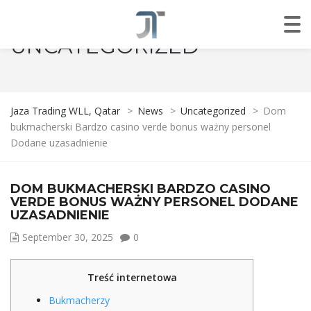
UNCATEGORIZED
Jaza Trading WLL, Qatar
>
News
>
Uncategorized
>
Dom
bukmacherski Bardzo casino verde bonus ważny personel
Dodane uzasadnienie
DOM BUKMACHERSKI BARDZO CASINO
VERDE BONUS WAŻNY PERSONEL DODANE
UZASADNIENIE
September 30, 2025
0
Treść internetowa
Bukmacherzy