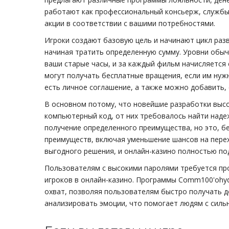
работают как профессиональный консьерж, службы
акции в соответствии с вашими потребностями.
Игроки создают базовую цель и начинают цикл разв
начиная тратить определенную сумму. Уровни обыч
ваши старые часы, и за каждый фильм начисляется
могут получать бесплатные вращения, если им нуж
есть личное соглашение, а также можно добавить, 
В основном потому, что новейшие разработки выс
компьютерный код, от них требовалось найти наде
получение определенного преимущества, но это, б
преимуществ, включая уменьшение шансов на перех
выгодного решения, и онлайн-казино полностью по
Пользователям с высокими паролями требуется пр
игроков в онлайн-казино. Программы Comm100'ohydr
охват, позволяя пользователям быстро получать д
анализировать эмоции, что помогает людям с сильн