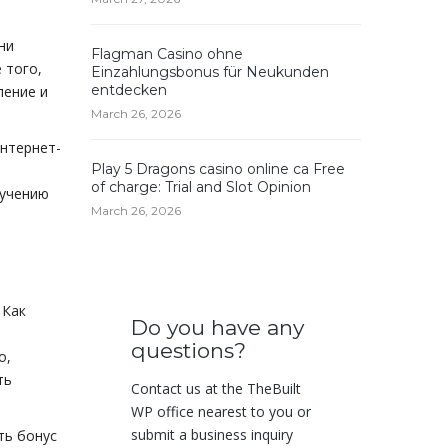
ни
Flagman Casino ohne
 того,
Einzahlungsbonus für Neukunden
entdecken
ление и
March 26, 2026
нтернет-
Play 5 Dragons casino online ca Free
of charge: Trial and Slot Opinion
лучению
March 26, 2026
 Как
Do you have any
questions?
о,
ть
Contact us at the TheBuilt
WP office nearest to you or
submit a business inquiry
ть бонус