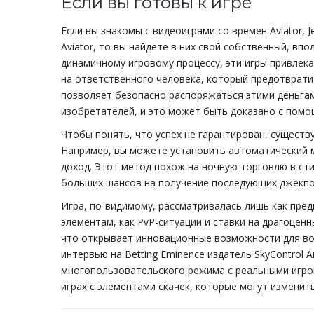
Если вы готовы к игре
Если вы знакомы с видеоиграми со времен Aviator, Jet
Aviator, то вы найдете в них свой собственный, вп
динамичному игровому процессу, эти игры привлек
на ответственного человека, который предотврати
позволяет безопасно распоряжаться этими деньга
изобретателей, и это может быть доказано с пом
Чтобы понять, что успех не гарантирован, существ
Например, вы можете установить автоматический м
доход. Этот метод похож на ночную торговлю в ст
больших шансов на получение последующих джекпо
Игра, по-видимому, рассматривалась лишь как пре
элементам, как PvP-ситуации и ставки на драгоцен
что открывает инновационные возможности для вов
интервью на Betting Eminence издатель SkyControl
многопользовательского режима с реальными игрок
играх с элементами скачек, которые могут изменит