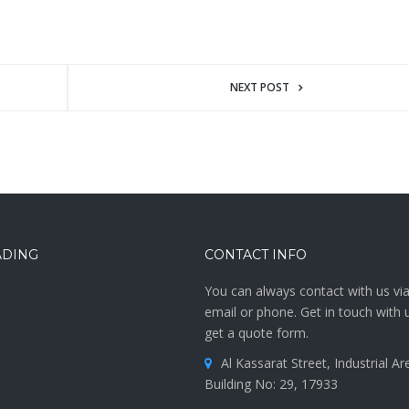
NEXT POST
ADING
CONTACT INFO
You can always contact with us vi
email or phone. Get in touch with 
get a quote form.
Al Kassarat Street, Industrial Are
Building No: 29, 17933