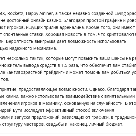
X, RocketX, Happy Airliner, а также недавно созданной Living Spa
олне достойный онлайн-казино. Благодаря простой графике и до
ают игроков, ищущих прилив адреналина. Кроме того, они имеют
т спонтанные ставки. Хорошая новость в том, что криптовалют
ми. Вероятность выигрыша дает возможность использовать
ощью надежного механизма.
ует несколько тактик, которые могут повысить ваши шансы на р
ножитель вывода средств в 1,5 раза, что обеспечит вам стаби
иле «антивозрастной трейдинг» и может помочь вам добиться ус
тов.
дприятие, предоставляющее возможности. Однако, благодаря та
ные камни, важно использовать взаимодействие с влиятельными
лечения игроков в механику, основанную на случайности. В эт
 Андрей Бута исследует эффективный способ включения
ами и запуска предложений, зависящих от графики, в традицио
ь структуру мастеров, свадьбы и, наконец, личный бюджет.