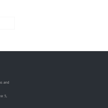
a
us and
a: 5,