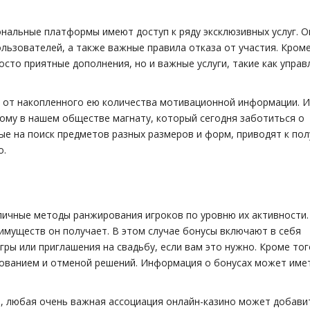
нальные платформы имеют доступ к ряду эксклюзивных услуг. О
льзователей, а также важные правила отказа от участия. Кроме
сто приятные дополнения, но и важные услуги, такие как управ
т от накопленного ею количества мотивационной информации.
И
му в нашем обществе магнату, который сегодня заботиться о
ные на поиск предметов разных размеров и форм, приводят к по
о.
личные методы ранжирования игроков по уровню их активности.
имуществ он получает. В этом случае бонусы включают в себя
гры или приглашения на свадьбу, если вам это нужно. Кроме тог
ованием и отменой решений. Информация о бонусах может име
, любая очень важная ассоциация онлайн-казино может добави