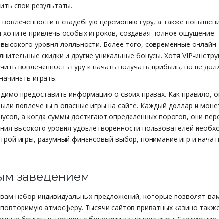
ить свои результаты.
вовлеченности в свадебную церемонию гуру, а также повышен
вы хотите привлечь особых игроков, создавая полное ощущение
 высокого уровня лояльности. Более того, современные онлайн
лнительные скидки и другие уникальные бонусы. Хотя VIP-инстр
чить вовлеченность гуру и начать получать прибыль, но не до
начинать играть.
димо предоставить информацию о своих правах. Как правило, о
были вовлечены в опасные игры на сайте. Каждый доллар и моне
усов, а когда суммы достигают определенных порогов, они пер
чения высокого уровня удовлетворенности пользователей необх
рой игры, разумный финансовый выбор, понимание игр и начат
ым заведением
 вам набор индивидуальных предложений, которые позволят ва
неповторимую атмосферу. Тысячи сайтов приватных казино такж
жные бонусы и турниры с бонусами за начало игры. Следующие