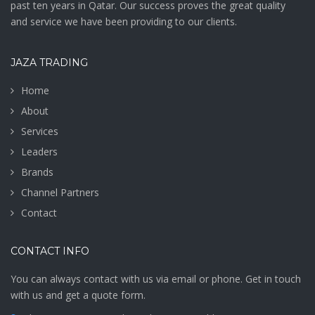
past ten years in Qatar. Our success proves the great quality
and service we have been providing to our clients.
JAZA TRADING
Home
About
Services
Leaders
Brands
Channel Partners
Contact
CONTACT INFO
You can always contact with us via email or phone. Get in touch
with us and get a quote form.