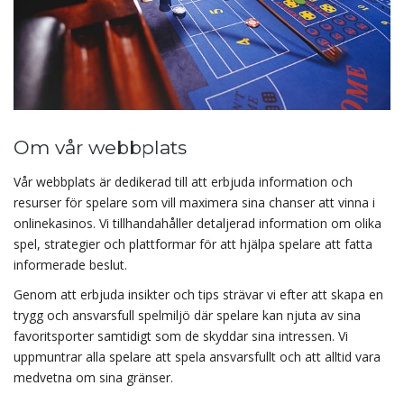
Om vår webbplats
Vår webbplats är dedikerad till att erbjuda information och
resurser för spelare som vill maximera sina chanser att vinna i
onlinekasinos. Vi tillhandahåller detaljerad information om olika
spel, strategier och plattformar för att hjälpa spelare att fatta
informerade beslut.
Genom att erbjuda insikter och tips strävar vi efter att skapa en
trygg och ansvarsfull spelmiljö där spelare kan njuta av sina
favoritsporter samtidigt som de skyddar sina intressen. Vi
uppmuntrar alla spelare att spela ansvarsfullt och att alltid vara
medvetna om sina gränser.