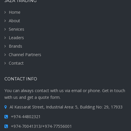
JAZA TRADING
Home
About
Services
Leaders
Brands
Channel Partners
Contact
CONTACT INFO
You can always contact with us via email or phone. Get in touch
with us and get a quote form.
Al Kassarat Street, Industrial Area: 5, Building No: 29, 17933
+974-44802321
+974-70041313/+974-77556001