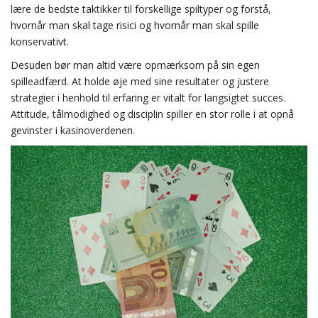
lære de bedste taktikker til forskellige spiltyper og forstå,
hvornår man skal tage risici og hvornår man skal spille
konservativt.
Desuden bør man altid være opmærksom på sin egen
spilleadfærd. At holde øje med sine resultater og justere
strategier i henhold til erfaring er vitalt for langsigtet succes.
Attitude, tålmodighed og disciplin spiller en stor rolle i at opnå
gevinster i kasinoverdenen.