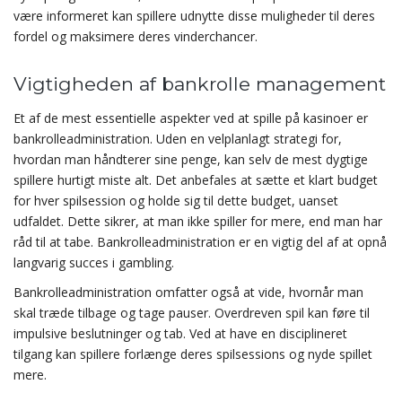
være informeret kan spillere udnytte disse muligheder til deres
fordel og maksimere deres vinderchancer.
Vigtigheden af bankrolle management
Et af de mest essentielle aspekter ved at spille på kasinoer er
bankrolleadministration. Uden en velplanlagt strategi for,
hvordan man håndterer sine penge, kan selv de mest dygtige
spillere hurtigt miste alt. Det anbefales at sætte et klart budget
for hver spilsession og holde sig til dette budget, uanset
udfaldet. Dette sikrer, at man ikke spiller for mere, end man har
råd til at tabe. Bankrolleadministration er en vigtig del af at opnå
langvarig succes i gambling.
Bankrolleadministration omfatter også at vide, hvornår man
skal træde tilbage og tage pauser. Overdreven spil kan føre til
impulsive beslutninger og tab. Ved at have en disciplineret
tilgang kan spillere forlænge deres spilsessions og nyde spillet
mere.