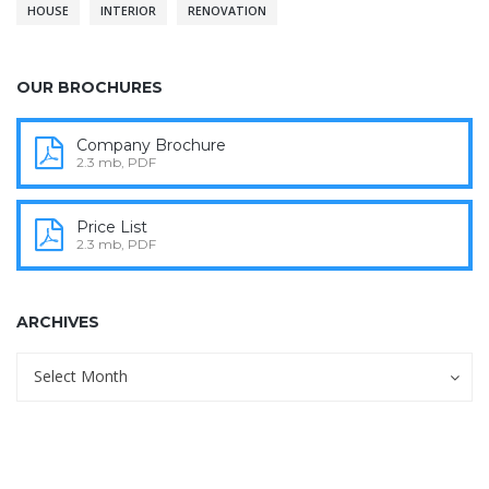
HOUSE
INTERIOR
RENOVATION
OUR BROCHURES
Company Brochure
2.3 mb, PDF
Price List
2.3 mb, PDF
ARCHIVES
Archives
Archives
Select Month