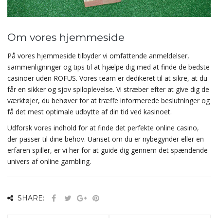
Om vores hjemmeside
På vores hjemmeside tilbyder vi omfattende anmeldelser,
sammenligninger og tips til at hjælpe dig med at finde de bedste
casinoer uden ROFUS. Vores team er dedikeret til at sikre, at du
får en sikker og sjov spiloplevelse. Vi stræber efter at give dig de
værktøjer, du behøver for at træffe informerede beslutninger og
få det mest optimale udbytte af din tid ved kasinoet.
Udforsk vores indhold for at finde det perfekte online casino,
der passer til dine behov. Uanset om du er nybegynder eller en
erfaren spiller, er vi her for at guide dig gennem det spændende
univers af online gambling.
SHARE: