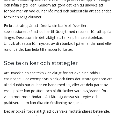
och hålla sig till den. Genom att göra det kan du undvika att
förlora mer än vad du har råd med och säkerställa att spelandet
förblir en rolig aktivitet.
En bra strategi är att fördela din bankroll över flera
spelsessioner, så att du har tillräckligt med resurser för att spela
längre. Dessutom är det viktigt att tänka på insatsstorlekar.
Undvik att satsa för mycket av din bankroll på en enda hand eller
rund, då det kan leda till snabba förluster.
Speltekniker och strategier
Att utveckla en spelteknik är viktigt för att öka dina odds i
casinospel. För exempelvis blackjack finns det strategier som att
alltid dubbla när du har en hand med 11, eller att dela paret av
ess. I poker kan position och blufftekniker vara avgörande för att
vinna mot motståndare. Att lära sig dessa strategier och
praktisera dem kan öka din finslipning av spelet.
Det är också fördelaktigt att övervaka motståndares beteende.