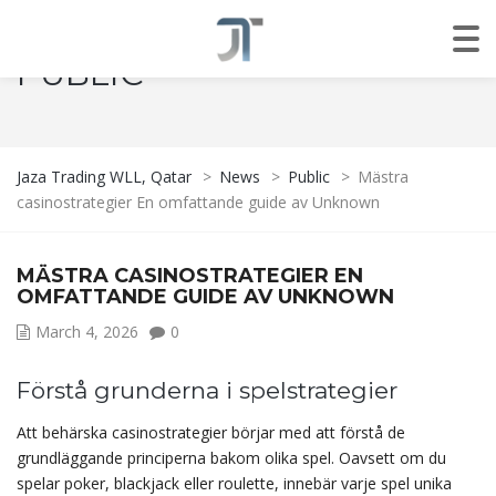
PUBLIC
Jaza Trading WLL, Qatar
>
News
>
Public
>
Mästra
casinostrategier En omfattande guide av Unknown
MÄSTRA CASINOSTRATEGIER EN
OMFATTANDE GUIDE AV UNKNOWN
March 4, 2026
0
Förstå grunderna i spelstrategier
Att behärska casinostrategier börjar med att förstå de
grundläggande principerna bakom olika spel. Oavsett om du
spelar poker, blackjack eller roulette, innebär varje spel unika