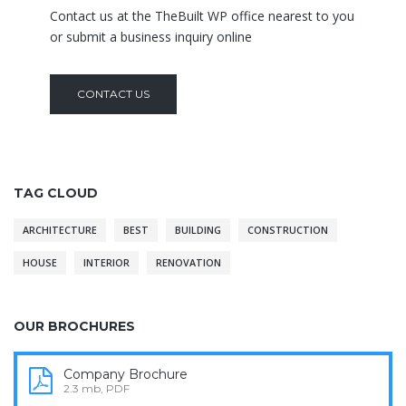
Contact us at the TheBuilt WP office nearest to you
or submit a business inquiry online
CONTACT US
TAG CLOUD
ARCHITECTURE
BEST
BUILDING
CONSTRUCTION
HOUSE
INTERIOR
RENOVATION
OUR BROCHURES
Company Brochure
2.3 mb, PDF