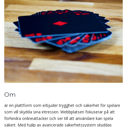
Om
är en plattform som erbjuder trygghet och säkerhet för spelare
som vill skydda sina intressen. Webbplatsen fokuserar på att
förhindra onlineattacker och ser till att användare kan spela
säkert. Med hjälp av avancerade säkerhetssystem skyddas