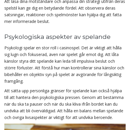
Att läsa dina motståndare och anpassa din strategi utifrån deras
spelstil kan ge dig en betydande fördel. Att observera deras
satsningar, reaktioner och spelmönster kan hjälpa dig att fatta
mer informerade beslut.
Psykologiska aspekter av spelande
Psykologi spelar en stor roll i casinospel. Det är viktigt att hålla
sig lugn och fokuserad, även när spelet går emot dig. Att låta
känslor styra ditt spelande kan leda till impulsiva beslut och
större förluster. Att förstå hur man kontrollerar sina känslor och
bibehåller en objektiv syn på spelet är avgörande för långsiktig
framgång.
Att sätta upp personliga gränser för spelande kan också hjälpa
till att hantera den psykologiska pressen. Genom att bestämma
när du ska ta pauser och när du ska kliva ifrån bordet kan du
undvika att bli överväldigad. Att hålla en balans mellan spelande
och övriga livsaspekter är viktigt för att undvika beroende.