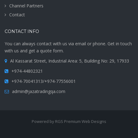
Channel Partners
Contact
CONTACT INFO
You can always contact with us via email or phone. Get in touch
with us and get a quote form.
Al Kassarat Street, Industrial Area: 5, Building No: 29, 17933
+974-44802321
+974-70041313/+974-77556001
admin@jazatradingqa.com
Powered by RGS Premium Web Designs