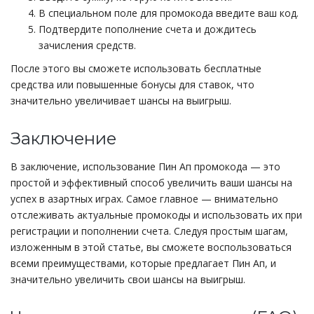
В специальном поле для промокода введите ваш код.
Подтвердите пополнение счета и дождитесь
зачисления средств.
После этого вы сможете использовать бесплатные
средства или повышенные бонусы для ставок, что
значительно увеличивает шансы на выигрыш.
Заключение
В заключение, использование Пин Ап промокода — это
простой и эффективный способ увеличить ваши шансы на
успех в азартных играх. Самое главное — внимательно
отслеживать актуальные промокоды и использовать их при
регистрации и пополнении счета. Следуя простым шагам,
изложенным в этой статье, вы сможете воспользоваться
всеми преимуществами, которые предлагает Пин Ап, и
значительно увеличить свои шансы на выигрыш.