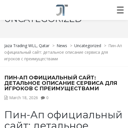
UNCATEGORIZED
Jaza Trading WLL, Qatar
>
News
>
Uncategorized
>
Пин-Ап
официальный сайт: детальное описание сервиса для
игроков с преимуществами
ПИН-АП ОФИЦИАЛЬНЫЙ САЙТ:
ДЕТАЛЬНОЕ ОПИСАНИЕ СЕРВИСА ДЛЯ
ИГРОКОВ С ПРЕИМУЩЕСТВАМИ
March 18, 2026
0
Пин-Ап официальный
сайт: детальное