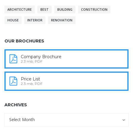
ARCHITECTURE
BEST
BUILDING
CONSTRUCTION
HOUSE
INTERIOR
RENOVATION
OUR BROCHURES
Company Brochure
2.3 mb, PDF
Price List
2.3 mb, PDF
ARCHIVES
Archives
Archives
Select Month