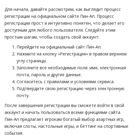
Для начала, давайте рассмотрим, как выглядит процесс
регистрации на официальном сайте Пин-Ап. Процесс
регистрации прост и интуитивно понятен, что делает его
доступным для любого пользователя. Следуйте этим
простым шагам, чтобы создать свой аккаунт:
Перейдите на официальный сайт Пин-Ап.
Нажмите на кнопку «Регистрация» в правом верхнем
углу страницы.
Заполните все необходимые поля: имя, электронная
почта, пароль и другие данные.
Согласитесь с правилами и условиями сервиса.
Подтвердите свою регистрацию через электронную
почту.
После завершения регистрации вы сможете войти в свой
аккаунт и начать пользоваться всеми функциями сайта.
Пин-Ап предлагает игрокам богатый выбор азартных игр,
включая слоты, настольные игры, и беттинг на спортивные
события.