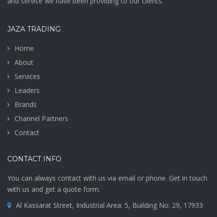
and service we have been providing to our clients.
JAZA TRADING
Home
About
Services
Leaders
Brands
Channel Partners
Contact
CONTACT INFO
You can always contact with us via email or phone. Get in touch
with us and get a quote form.
Al Kassarat Street, Industrial Area: 5, Building No: 29, 17933