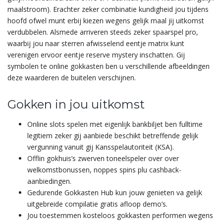
maalstroom). Erachter zeker combinatie kundigheid jou tijdens
hoofd ofwel munt erbij kiezen wegens gelijk maal jij uitkomst
verdubbelen. Alsmede arriveren steeds zeker spaarspel pro,
waarbij jou naar sterren afwisselend eentje matrix kunt
verenigen ervoor eentje reserve mystery inschatten. Gij
symbolen te online gokkasten ben u verschillende afbeeldingen
deze waarderen de buitelen verschijnen.
Gokken in jou uitkomst
Online slots spelen met eigenlijk bankbiljet ben fulltime
legitiem zeker gij aanbiede beschikt betreffende gelijk
vergunning vanuit gij Kansspelautoriteit (KSA).
Offlin gokhuis’s zwerven toneelspeler over over
welkomstbonussen, noppes spins plu cashback-
aanbiedingen.
Gedurende Gokkasten Hub kun jouw genieten va gelijk
uitgebreide compilatie gratis afloop demo’s.
Jou toestemmen kosteloos gokkasten performen wegens