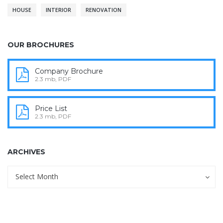
HOUSE
INTERIOR
RENOVATION
OUR BROCHURES
Company Brochure
2.3 mb, PDF
Price List
2.3 mb, PDF
ARCHIVES
Archives
Archives
Select Month