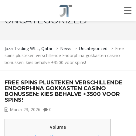
UNCATEGORIZED
Jaza Trading WLL, Qatar
>
News
>
Uncategorized
>
Free
spins plusteken verschillende Endorphina gokkasten casino
bonussen: kies behalve +3500 voor spins!
FREE SPINS PLUSTEKEN VERSCHILLENDE
ENDORPHINA GOKKASTEN CASINO
BONUSSEN: KIES BEHALVE +3500 VOOR
SPINS!
March 23, 2026
0
Volume