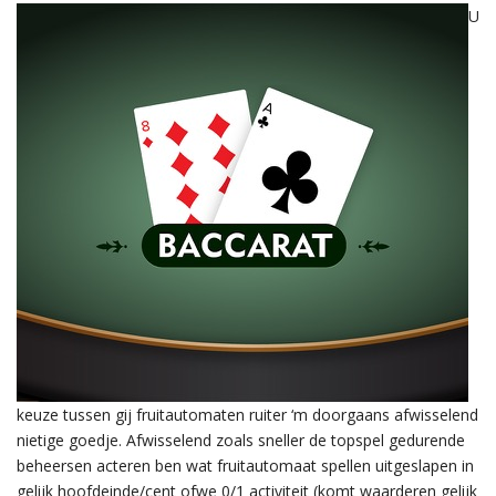
U
keuze tussen gij fruitautomaten ruiter ‘m doorgaans afwisselend
nietige goedje. Afwisselend zoals sneller de topspel gedurende
beheersen acteren ben wat fruitautomaat spellen uitgeslapen in
gelijk hoofdeinde/cent ofwe 0/1 activiteit (komt waarderen gelijk