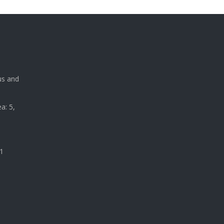
a
us and
a: 5,
1