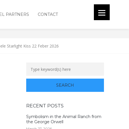
EL PARTNERS
CONTACT
le Starlight Kiss 22 Feber 2026
RECENT POSTS
Symbolism in the Animal Ranch from
the George Orwell
March 27, 2026