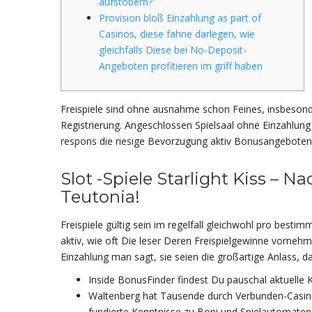
aufstöbern?
Provision bloß Einzahlung as part of
Casinos, diese fahne darlegen, wie
gleichfalls Diese bei No-Deposit-
Angeboten profitieren im griff haben
Freispiele sind ohne ausnahme schon Feines, insbesonde
Registrierung. Angeschlossen Spielsaal ohne Einzahlun
respons die riesige Bevorzugung aktiv Bonusangeboten
Slot -Spiele Starlight Kiss –
Teutonia!
Freispiele gültig sein im regelfall gleichwohl pro besti
aktiv, wie oft Die leser Deren Freispielgewinne vornehm
Einzahlung man sagt, sie seien die großartige Anlass, d
Inside BonusFinder findest Du pauschal aktuelle K
Waltenberg hat Tausende durch Verbunden-Casino
fundierte Kenntnisse zu Boni und Spielautomaten