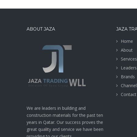
ABOUT JAZA
JAZA TR
Home
About
Services
Leaders
Brands
Channel
Contact
We are leaders in building and
construction materials for the past ten
years in Qatar. Our success proves the
great quality and service we have been
providing to our clients.