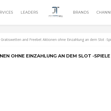
RVICES
LEADERS
BRANDS
CHANN
Gratiswetten and Freebet Aktionen ohne Einzahlung an dem Slot -Spie
NEN OHNE EINZAHLUNG AN DEM SLOT -SPIELE