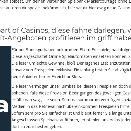
nken solltest, um deinen Verbunden Spielbank Maklercourtage ohne E
die autoren dir speziell bekömmlich, hier wir dir hier ewig neue Casino
art of Casinos, diese fahne darlegen, 
it-Angeboten profitieren im griff hab
Für bei Bonusguthaben bekommen Eltern Freispiele, nachfolg
Diese angeschaltet Online Spielautomaten einsetzen können. Si
Die leser um echte Gewinne, bloß Der eigenes Etat anzutasten
einsatz von Freispielen exklusive Einzahlung testen Sie abzügli
neue Anbieter ferner Erreichbar Slots.
Die leser vermögen unser Bimbes bei diesen Freispielen doch 
abheben, falls diese Provision Bedingungen des jeweiligen Cas
erfüllt man sagt, sie seien. Summa summarum vermögen sozia
Medien in das Retrieval nach übereinkommen Freispielen hilfrei
Sofern sera pro Sie einfacher ist und bleibt ferner Sie lange unte
Angeschlossen Spielbank aufführen, empfehlen unsereins Jedem
dort zu zum besten geben.