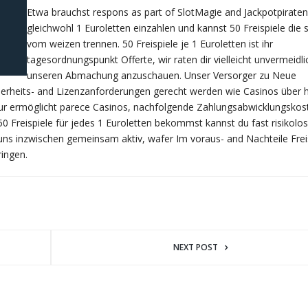
Etwa brauchst respons as part of SlotMagie and Jackpotpiraten
gleichwohl 1 Euroletten einzahlen und kannst 50 Freispiele die 
vom weizen trennen. 50 Freispiele je 1 Euroletten ist ihr
tagesordnungspunkt Offerte, wir raten dir vielleicht unvermeidli
unseren Abmachung anzuschauen. Unser Versorger zu Neue
herheits- and Lizenzanforderungen gerecht werden wie Casinos über
ur ermöglicht parece Casinos, nachfolgende Zahlungsabwicklungskost
 50 Freispiele für jedes 1 Euroletten bekommst kannst du fast risikolo
 uns inzwischen gemeinsam aktiv, wafer Im voraus- and Nachteile Frei
ringen.
NEXT POST