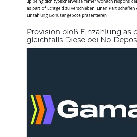
up being dich typischerweise ferner wonach respons de
as part of Echtgeld zu verschieben. Einen Part schaffen 
Einzahlung Bonusangebote präsentieren.
Provision bloß Einzahlung as p
gleichfalls Diese bei No-Depos