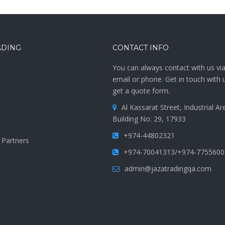
ADING
CONTACT INFO
You can always contact with us vi
email or phone. Get in touch with 
get a quote form.
Al Kassarat Street, Industrial Are
Building No: 29, 17933
+974-44802321
 Partners
+974-70041313/+974-7755600
admin@jazatradingqa.com