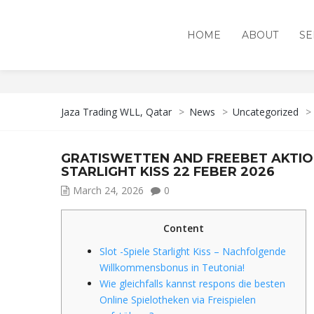
HOME
ABOUT
SE
UNCATEGORIZED
Jaza Trading WLL, Qatar
>
News
>
Uncategorized
>
GRATISWETTEN AND FREEBET AKTIO
STARLIGHT KISS 22 FEBER 2026
March 24, 2026
0
Content
Slot -Spiele Starlight Kiss – Nachfolgende
Willkommensbonus in Teutonia!
Wie gleichfalls kannst respons die besten
Online Spielotheken via Freispielen