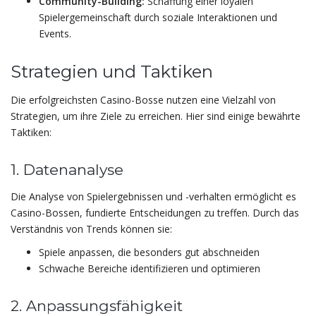
Community-Building:
Schaffung einer loyalen
Spielergemeinschaft durch soziale Interaktionen und
Events.
Strategien und Taktiken
Die erfolgreichsten Casino-Bosse nutzen eine Vielzahl von
Strategien, um ihre Ziele zu erreichen. Hier sind einige bewährte
Taktiken:
1. Datenanalyse
Die Analyse von Spielergebnissen und -verhalten ermöglicht es
Casino-Bossen, fundierte Entscheidungen zu treffen. Durch das
Verständnis von Trends können sie:
Spiele anpassen, die besonders gut abschneiden
Schwache Bereiche identifizieren und optimieren
2. Anpassungsfähigkeit