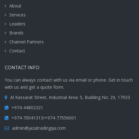
About
Services
Leaders
Brands
Channel Partners
Contact
CONTACT INFO
You can always contact with us via email or phone. Get in touch
with us and get a quote form.
Al Kassarat Street, Industrial Area: 5, Building No: 29, 17933
+974-44802321
+974-70041313/+974-77556001
admin@jazatradingqa.com