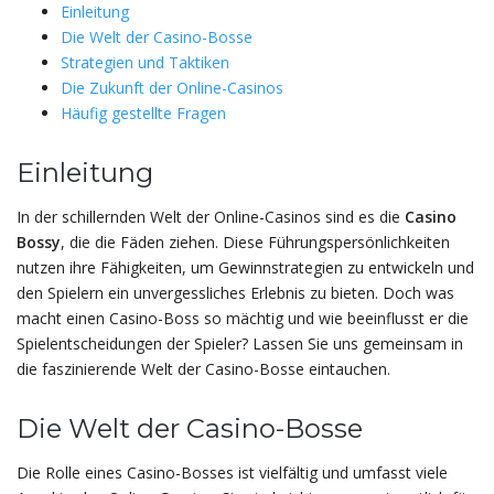
Einleitung
Die Welt der Casino-Bosse
Strategien und Taktiken
Die Zukunft der Online-Casinos
Häufig gestellte Fragen
Einleitung
In der schillernden Welt der Online-Casinos sind es die
Casino
Bossy
, die die Fäden ziehen. Diese Führungspersönlichkeiten
nutzen ihre Fähigkeiten, um Gewinnstrategien zu entwickeln und
den Spielern ein unvergessliches Erlebnis zu bieten. Doch was
macht einen Casino-Boss so mächtig und wie beeinflusst er die
Spielentscheidungen der Spieler? Lassen Sie uns gemeinsam in
die faszinierende Welt der Casino-Bosse eintauchen.
Die Welt der Casino-Bosse
Die Rolle eines Casino-Bosses ist vielfältig und umfasst viele