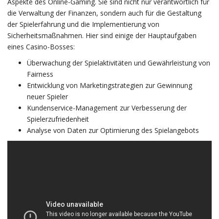
Aspekte des Online-Gaming. Sie sind nicht nur verantwortlich für
die Verwaltung der Finanzen, sondern auch für die Gestaltung
der Spielerfahrung und die Implementierung von
Sicherheitsmaßnahmen. Hier sind einige der Hauptaufgaben
eines Casino-Bosses:
Überwachung der Spielaktivitäten und Gewährleistung von
Fairness
Entwicklung von Marketingstrategien zur Gewinnung
neuer Spieler
Kundenservice-Management zur Verbesserung der
Spielerzufriedenheit
Analyse von Daten zur Optimierung des Spielangebots