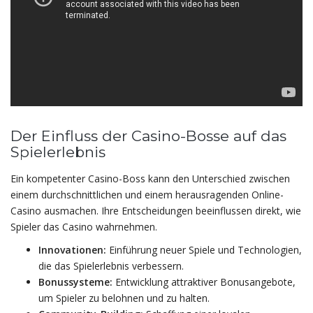
Der Einfluss der Casino-Bosse auf das
Spielerlebnis
Ein kompetenter Casino-Boss kann den Unterschied zwischen
einem durchschnittlichen und einem herausragenden Online-
Casino ausmachen. Ihre Entscheidungen beeinflussen direkt, wie
Spieler das Casino wahrnehmen.
Innovationen:
Einführung neuer Spiele und Technologien,
die das Spielerlebnis verbessern.
Bonussysteme:
Entwicklung attraktiver Bonusangebote,
um Spieler zu belohnen und zu halten.