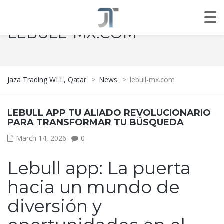
LEBULL-MX.COM
Jaza Trading WLL, Qatar
>
News
>
lebull-mx.com
LEBULL APP TU ALIADO REVOLUCIONARIO
PARA TRANSFORMAR TU BÚSQUEDA
March 14, 2026
0
Lebull app: La puerta
hacia un mundo de
diversión y