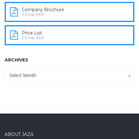
Company Brochure
2.3 mb, PDF
Price List
2.3 mb, PDF
ARCHIVES
Archives
Archives
Select Month
ABOUT JAZA