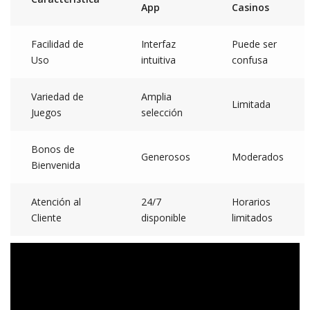
App
Casinos
Facilidad de
Interfaz
Puede ser
Uso
intuitiva
confusa
Variedad de
Amplia
Limitada
Juegos
selección
Bonos de
Generosos
Moderados
Bienvenida
Atención al
24/7
Horarios
Cliente
disponible
limitados