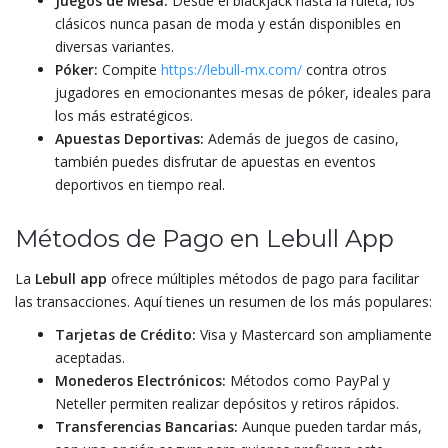
Juegos de Mesa:
Desde el blackjack hasta la ruleta, los
clásicos nunca pasan de moda y están disponibles en
diversas variantes.
Póker:
Compite
https://lebull-mx.com/
contra otros
jugadores en emocionantes mesas de póker, ideales para
los más estratégicos.
Apuestas Deportivas:
Además de juegos de casino,
también puedes disfrutar de apuestas en eventos
deportivos en tiempo real.
Métodos de Pago en Lebull App
La
Lebull app
ofrece múltiples métodos de pago para facilitar
las transacciones. Aquí tienes un resumen de los más populares:
Tarjetas de Crédito:
Visa y Mastercard son ampliamente
aceptadas.
Monederos Electrónicos:
Métodos como PayPal y
Neteller permiten realizar depósitos y retiros rápidos.
Transferencias Bancarias:
Aunque pueden tardar más,