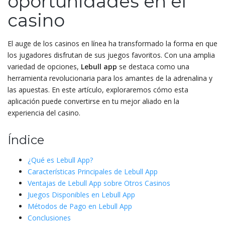
oportunidades en el
casino
El auge de los casinos en línea ha transformado la forma en que
los jugadores disfrutan de sus juegos favoritos. Con una amplia
variedad de opciones,
Lebull app
se destaca como una
herramienta revolucionaria para los amantes de la adrenalina y
las apuestas. En este artículo, exploraremos cómo esta
aplicación puede convertirse en tu mejor aliado en la
experiencia del casino.
Índice
¿Qué es Lebull App?
Características Principales de Lebull App
Ventajas de Lebull App sobre Otros Casinos
Juegos Disponibles en Lebull App
Métodos de Pago en Lebull App
Conclusiones