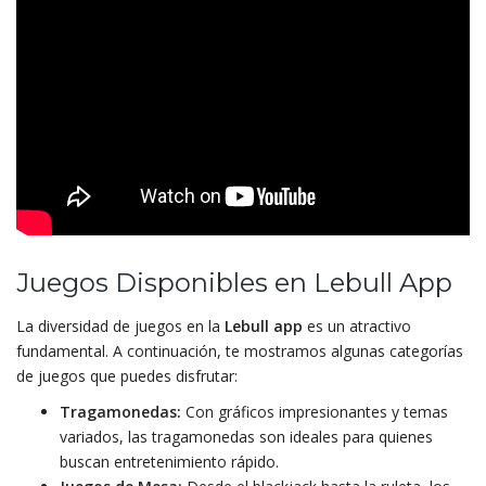
Juegos Disponibles en Lebull App
La diversidad de juegos en la
Lebull app
es un atractivo
fundamental. A continuación, te mostramos algunas categorías
de juegos que puedes disfrutar:
Tragamonedas:
Con gráficos impresionantes y temas
variados, las tragamonedas son ideales para quienes
buscan entretenimiento rápido.