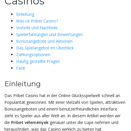
Casinos
Einleitung
Was ist Pribet Casino?
Vorteile und Nachteile
Spielerfahrungen und Bewertungen
Bonusangebote und Aktionen
Das Spielangebot im Überblick
Zahlungsoptionen
Häufig gestellte Fragen
Fazit
Einleitung
Das Pribet Casino hat in der Online Glücksspielwelt schnell an
Popularität gewonnen. Mit einer Vielzahl von Spielen, attraktiven
Bonusangeboten und einem benutzerfreundlichen Interface
zieht es Spieler aus aller Welt an. In diesem Artikel werden wir
die
Pribet vélemények
genauer unter die Lupe nehmen und
herausfinden, was das Casino wirklich zu bieten hat.