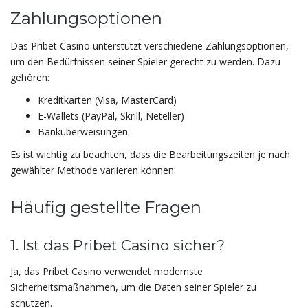
Zahlungsoptionen
Das Pribet Casino unterstützt verschiedene Zahlungsoptionen,
um den Bedürfnissen seiner Spieler gerecht zu werden. Dazu
gehören:
Kreditkarten (Visa, MasterCard)
E-Wallets (PayPal, Skrill, Neteller)
Banküberweisungen
Es ist wichtig zu beachten, dass die Bearbeitungszeiten je nach
gewählter Methode variieren können.
Häufig gestellte Fragen
1. Ist das Pribet Casino sicher?
Ja, das Pribet Casino verwendet modernste
Sicherheitsmaßnahmen, um die Daten seiner Spieler zu
schützen.