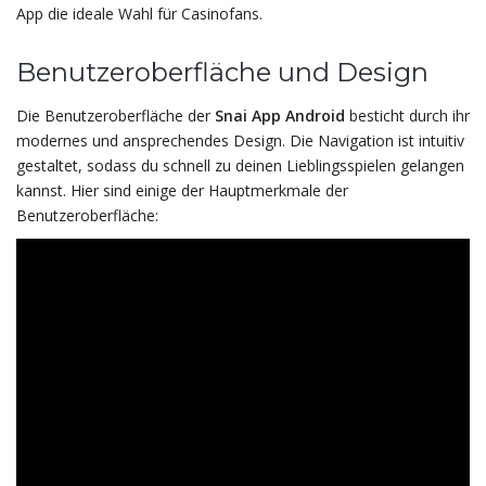
App die ideale Wahl für Casinofans.
Benutzeroberfläche und Design
Die Benutzeroberfläche der
Snai App Android
besticht durch ihr
modernes und ansprechendes Design. Die Navigation ist intuitiv
gestaltet, sodass du schnell zu deinen Lieblingsspielen gelangen
kannst. Hier sind einige der Hauptmerkmale der
Benutzeroberfläche: