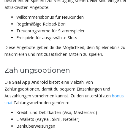
bestehenden Spielern zur Verfügung stehen. Hier sind einige der
attraktivsten Angebote:
Willkommensbonus für Neukunden
Regelmäßige Reload-Boni
Treueprogramme für Stammspieler
Freispiele für ausgewählte Slots
Diese Angebote geben dir die Möglichkeit, dein Spielerlebnis zu
maximieren und mit zusätzlichen Mitteln zu spielen.
Zahlungsoptionen
Die
Snai App Android
bietet eine Vielzahl von
Zahlungsoptionen, damit du bequem Einzahlungen und
Auszahlungen vornehmen kannst. Zu den unterstützten
bonus
snai
Zahlungsmethoden gehören:
Kredit- und Debitkarten (Visa, Mastercard)
E-Wallets (PayPal, Skrill, Neteller)
Banküberweisungen