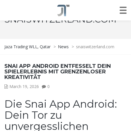
SNAISWITZERLAND.COM
Jaza Trading WLL, Qatar
>
News
>
snaiswitzerland.com
SNAI APP ANDROID ENTFESSELT DEIN
SPIELERLEBNIS MIT GRENZENLOSER
KREATIVITÄT
March 19, 2026
0
Die Snai App Android:
Dein Tor zu
unvergesslichen