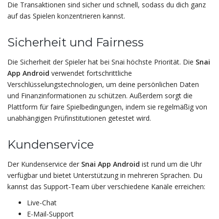
Die Transaktionen sind sicher und schnell, sodass du dich ganz
auf das Spielen konzentrieren kannst.
Sicherheit und Fairness
Die Sicherheit der Spieler hat bei Snai höchste Priorität. Die
Snai
App Android
verwendet fortschrittliche
Verschlüsselungstechnologien, um deine persönlichen Daten
und Finanzinformationen zu schützen. Außerdem sorgt die
Plattform für faire Spielbedingungen, indem sie regelmäßig von
unabhängigen Prüfinstitutionen getestet wird.
Kundenservice
Der Kundenservice der
Snai App Android
ist rund um die Uhr
verfügbar und bietet Unterstützung in mehreren Sprachen. Du
kannst das Support-Team über verschiedene Kanäle erreichen:
Live-Chat
E-Mail-Support