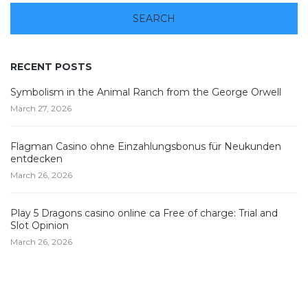
RECENT POSTS
Symbolism in the Animal Ranch from the George Orwell
March 27, 2026
Flagman Casino ohne Einzahlungsbonus für Neukunden
entdecken
March 26, 2026
Play 5 Dragons casino online ca Free of charge: Trial and
Slot Opinion
March 26, 2026