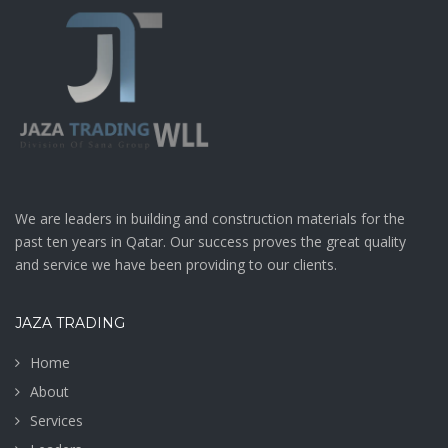
We are leaders in building and construction materials for the
past ten years in Qatar. Our success proves the great quality
and service we have been providing to our clients.
JAZA TRADING
Home
About
Services