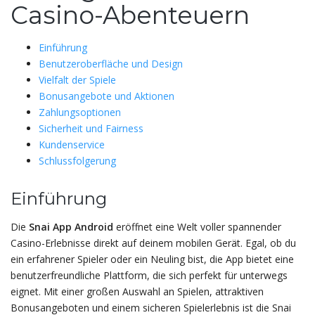
Casino-Abenteuern
Einführung
Benutzeroberfläche und Design
Vielfalt der Spiele
Bonusangebote und Aktionen
Zahlungsoptionen
Sicherheit und Fairness
Kundenservice
Schlussfolgerung
Einführung
Die
Snai App Android
eröffnet eine Welt voller spannender
Casino-Erlebnisse direkt auf deinem mobilen Gerät. Egal, ob du
ein erfahrener Spieler oder ein Neuling bist, die App bietet eine
benutzerfreundliche Plattform, die sich perfekt für unterwegs
eignet. Mit einer großen Auswahl an Spielen, attraktiven
Bonusangeboten und einem sicheren Spielerlebnis ist die Snai