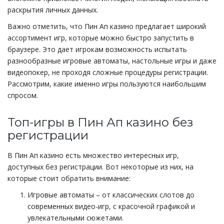
раскрытия личных данных.
Важно отметить, что Пин Ап казино предлагает широкий
ассортимент игр, которые можно быстро запустить в
браузере. Это дает игрокам возможность испытать
разнообразные игровые автоматы, настольные игры и даже
видеопокер, не проходя сложные процедуры регистрации.
Рассмотрим, какие именно игры пользуются наибольшим
спросом.
Топ-игры в Пин Ап казино без
регистрации
В Пин Ап казино есть множество интересных игр,
доступных без регистрации. Вот некоторые из них, на
которые стоит обратить внимание:
Игровые автоматы – от классических слотов до
современных видео-игр, с красочной графикой и
увлекательными сюжетами.