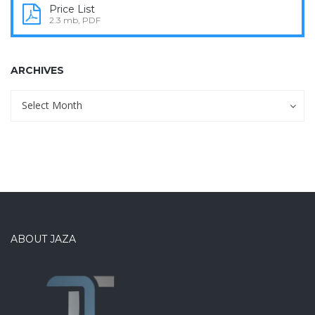
Price List
2.3 mb, PDF
ARCHIVES
Archives
Archives
Select Month
ABOUT JAZA