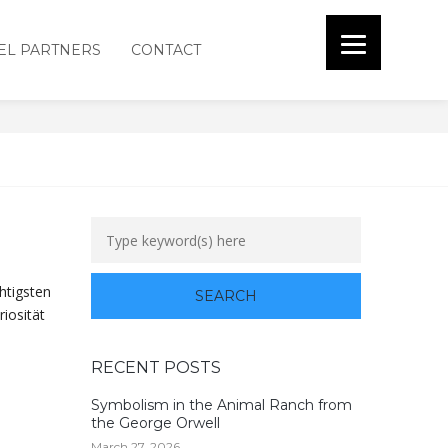
EL PARTNERS
CONTACT
chtigsten
iosität
RECENT POSTS
Symbolism in the Animal Ranch from
the George Orwell
March 27, 2026