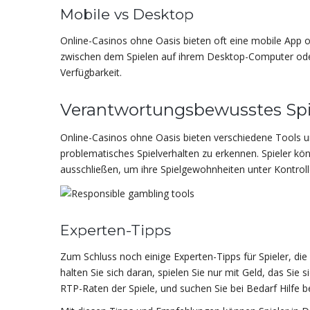
Mobile vs Desktop
Online-Casinos ohne Oasis bieten oft eine mobile App o
zwischen dem Spielen auf ihrem Desktop-Computer oder
Verfügbarkeit.
Verantwortungsbewusstes Spi
Online-Casinos ohne Oasis bieten verschiedene Tools u
problematisches Spielverhalten zu erkennen. Spieler kö
ausschließen, um ihre Spielgewohnheiten unter Kontroll
Experten-Tipps
Zum Schluss noch einige Experten-Tipps für Spieler, die
halten Sie sich daran, spielen Sie nur mit Geld, das Sie s
RTP-Raten der Spiele, und suchen Sie bei Bedarf Hilfe b