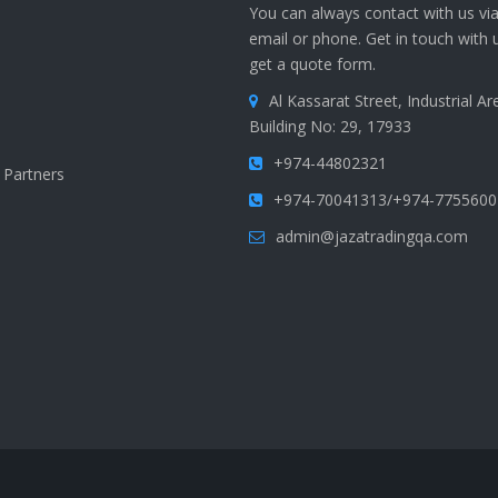
You can always contact with us vi
email or phone. Get in touch with 
get a quote form.
Al Kassarat Street, Industrial Are
Building No: 29, 17933
+974-44802321
 Partners
+974-70041313/+974-7755600
admin@jazatradingqa.com