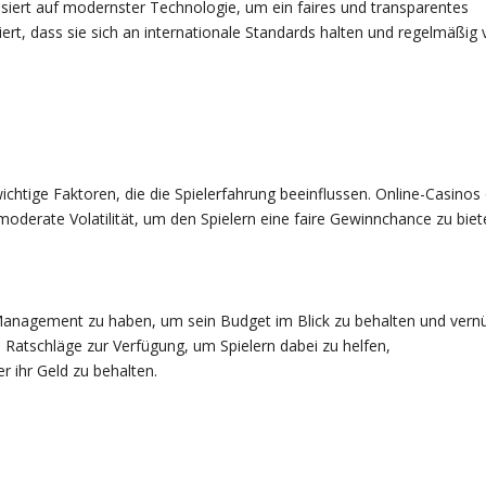
siert auf modernster Technologie, um ein faires und transparentes
piert, dass sie sich an internationale Standards halten und regelmäßig
wichtige Faktoren, die die Spielerfahrung beeinflussen. Online-Casinos
oderate Volatilität, um den Spielern eine faire Gewinnchance zu biet
ll-Management zu haben, um sein Budget im Blick zu behalten und vernü
 Ratschläge zur Verfügung, um Spielern dabei zu helfen,
r ihr Geld zu behalten.