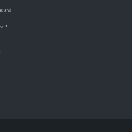
a
us and
a: 5,
1