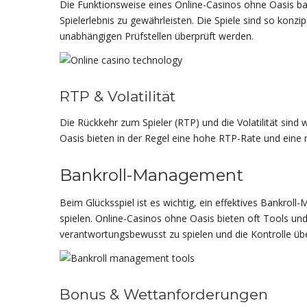
Die Funktionsweise eines Online-Casinos ohne Oasis ba
Spielerlebnis zu gewährleisten. Die Spiele sind so konzi
unabhängigen Prüfstellen überprüft werden.
RTP & Volatilität
Die Rückkehr zum Spieler (RTP) und die Volatilität sind 
Oasis bieten in der Regel eine hohe RTP-Rate und eine m
Bankroll-Management
Beim Glücksspiel ist es wichtig, ein effektives Bankro
spielen. Online-Casinos ohne Oasis bieten oft Tools und
verantwortungsbewusst zu spielen und die Kontrolle übe
Bonus & Wettanforderungen