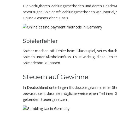
Die verfügbaren Zahlungsmethoden und deren Geschwind
bevorzugen Spieler oft Zahlungsmethoden wie PayPal, S
Online-Casinos ohne Oasis.
Spielerfehler
Spieler machen oft Fehler beim Glücksspiel, sei es du
Spielen unter Alkoholeinfluss. Es ist wichtig, diese Feh
Spielerlebnis zu haben.
Steuern auf Gewinne
In Deutschland unterliegen Glücksspielgewinne einer St
bewusst sein, dass sie möglicherweise einen Teil ihre
geltenden Steuergesetzen.