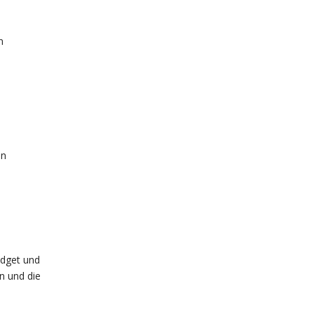
n
d
en
udget und
ln und die