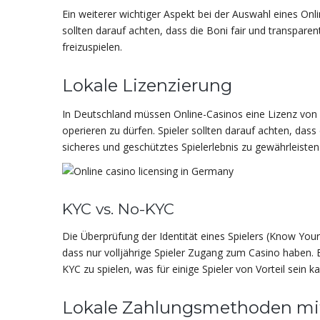
Ein weiterer wichtiger Aspekt bei der Auswahl eines On
sollten darauf achten, dass die Boni fair und transpare
freizuspielen.
Lokale Lizenzierung
In Deutschland müssen Online-Casinos eine Lizenz von 
operieren zu dürfen. Spieler sollten darauf achten, das
sicheres und geschütztes Spielerlebnis zu gewährleisten
KYC vs. No-KYC
Die Überprüfung der Identität eines Spielers (Know You
dass nur volljährige Spieler Zugang zum Casino haben. 
KYC zu spielen, was für einige Spieler von Vorteil sein k
Lokale Zahlungsmethoden mi