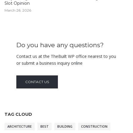
Slot Opinion
March 26, 2026
Do you have any questions?
Contact us at the TheBuilt WP office nearest to you
or submit a business inquiry online
CONTACT US
TAG CLOUD
ARCHITECTURE
BEST
BUILDING
CONSTRUCTION