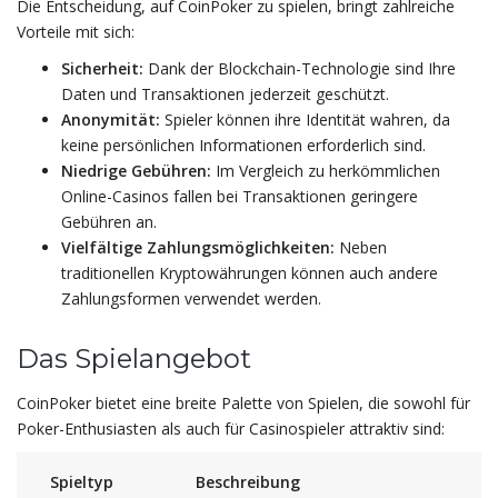
Die Entscheidung, auf CoinPoker zu spielen, bringt zahlreiche
Vorteile mit sich:
Sicherheit:
Dank der Blockchain-Technologie sind Ihre
Daten und Transaktionen jederzeit geschützt.
Anonymität:
Spieler können ihre Identität wahren, da
keine persönlichen Informationen erforderlich sind.
Niedrige Gebühren:
Im Vergleich zu herkömmlichen
Online-Casinos fallen bei Transaktionen geringere
Gebühren an.
Vielfältige Zahlungsmöglichkeiten:
Neben
traditionellen Kryptowährungen können auch andere
Zahlungsformen verwendet werden.
Das Spielangebot
CoinPoker bietet eine breite Palette von Spielen, die sowohl für
Poker-Enthusiasten als auch für Casinospieler attraktiv sind:
Spieltyp
Beschreibung