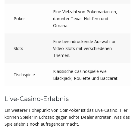
Eine Vielzahl von Pokervarianten,
Poker
darunter Texas Hold’em und
Omaha.
Eine beeindruckende Auswahl an
Slots
Video-Slots mit verschiedenen
Themen.
Klassische Casinospiele wie
Tischspiele
Blackjack, Roulette und Baccarat.
Live-Casino-Erlebnis
Ein weiterer Höhepunkt von CoinPoker ist das Live-Casino. Hier
können Spieler in Echtzeit gegen echte Dealer antreten, was das
Spielerlebnis noch aufregender macht.