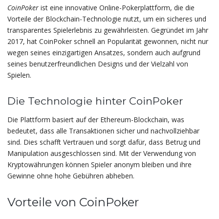
CoinPoker
ist eine innovative Online-Pokerplattform, die die
Vorteile der Blockchain-Technologie nutzt, um ein sicheres und
transparentes Spielerlebnis zu gewährleisten. Gegründet im Jahr
2017, hat CoinPoker schnell an Popularität gewonnen, nicht nur
wegen seines einzigartigen Ansatzes, sondern auch aufgrund
seines benutzerfreundlichen Designs und der Vielzahl von
Spielen.
Die Technologie hinter CoinPoker
Die Plattform basiert auf der Ethereum-Blockchain, was
bedeutet, dass alle Transaktionen sicher und nachvollziehbar
sind. Dies schafft Vertrauen und sorgt dafür, dass Betrug und
Manipulation ausgeschlossen sind. Mit der Verwendung von
Kryptowährungen können Spieler anonym bleiben und ihre
Gewinne ohne hohe Gebühren abheben.
Vorteile von CoinPoker