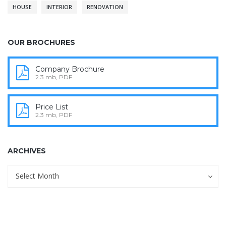
HOUSE
INTERIOR
RENOVATION
OUR BROCHURES
Company Brochure
2.3 mb, PDF
Price List
2.3 mb, PDF
ARCHIVES
Archives
Archives
Select Month