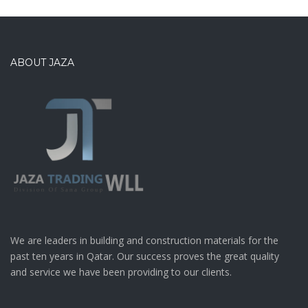
ABOUT JAZA
We are leaders in building and construction materials for the
past ten years in Qatar. Our success proves the great quality
and service we have been providing to our clients.