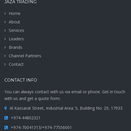
JAZA TRADING
Home
About
Services
Leaders
Brands
Channel Partners
Contact
CONTACT INFO
You can always contact with us via email or phone. Get in touch
with us and get a quote form.
Al Kassarat Street, Industrial Area: 5, Building No: 29, 17933
+974-44802321
+974-70041313/+974-77556001