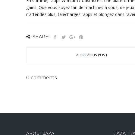
En somme, l’appli
Winspirit Casino
est une plateforme 
gains. Que vous soyez fan de machines à sous, de jeux d
n’attendez plus, téléchargez l’appli et plongez dans l’ave
SHARE:
PREVIOUS POST
0 comments
ABOUT JAZA
JAZA TR