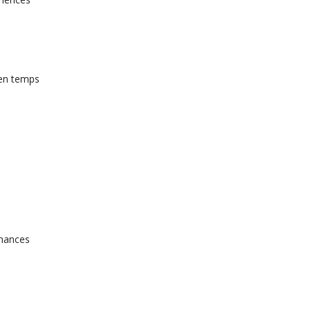
s en temps
chances