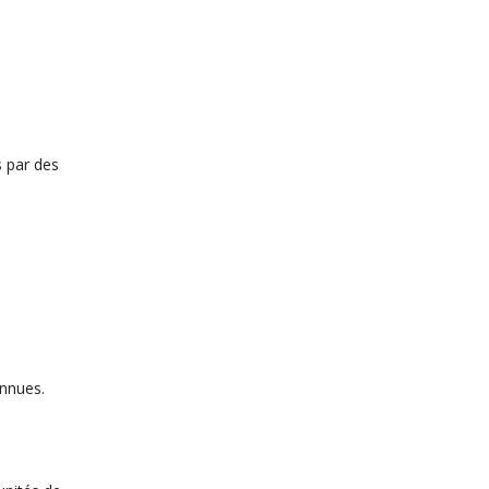
s par des
onnues.