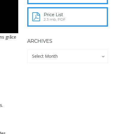
Price List
2.3 mb, PDF
ons grâce
ARCHIVES
Archives
Archives
Select Month
s.
des