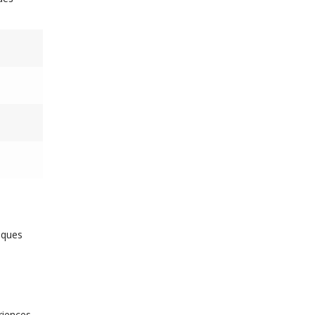
iques
riences