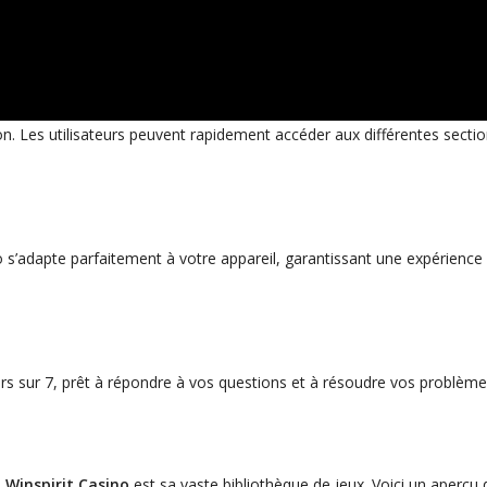
ation. Les utilisateurs peuvent rapidement accéder aux différentes secti
ino s’adapte parfaitement à votre appareil, garantissant une expérience
ours sur 7, prêt à répondre à vos questions et à résoudre vos problème
i
Winspirit Casino
est sa vaste bibliothèque de jeux. Voici un aperçu 