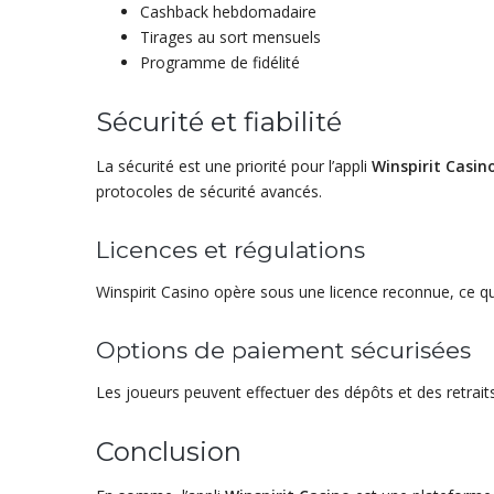
Cashback hebdomadaire
Tirages au sort mensuels
Programme de fidélité
Sécurité et fiabilité
La sécurité est une priorité pour l’appli
Winspirit Casin
protocoles de sécurité avancés.
Licences et régulations
Winspirit Casino opère sous une licence reconnue, ce qu
Options de paiement sécurisées
Les joueurs peuvent effectuer des dépôts et des retrai
Conclusion