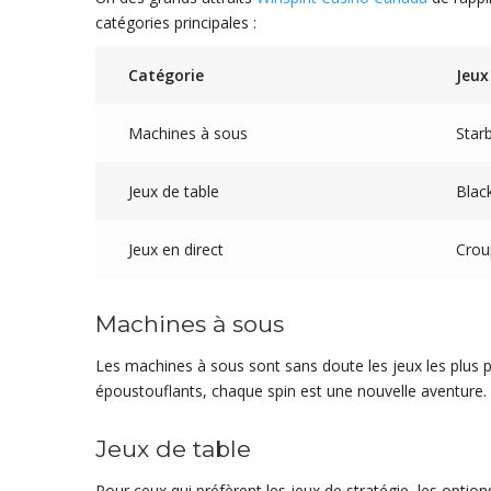
catégories principales :
Catégorie
Jeux
Machines à sous
Star
Jeux de table
Blac
Jeux en direct
Croup
Machines à sous
Les machines à sous sont sans doute les jeux les plus pr
époustouflants, chaque spin est une nouvelle aventure.
Jeux de table
Pour ceux qui préfèrent les jeux de stratégie, les optio