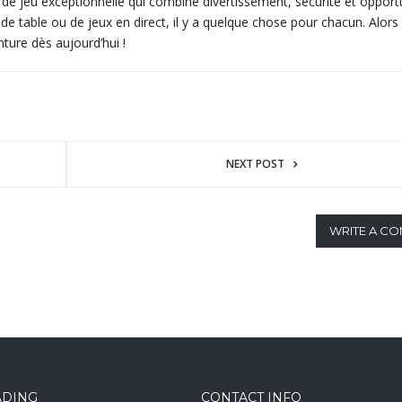
de jeu exceptionnelle qui combine divertissement, sécurité et opport
e table ou de jeux en direct, il y a quelque chose pour chacun. Alors
nture dès aujourd’hui !
NEXT POST
WRITE A C
ADING
CONTACT INFO