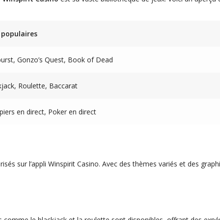
 populaires
burst, Gonzo’s Quest, Book of Dead
kjack, Roulette, Baccarat
iers en direct, Poker en direct
isés sur l’appli Winspirit Casino. Avec des thèmes variés et des graph
ns comme le blackjack et la roulette sont disponibles, offrant des expé