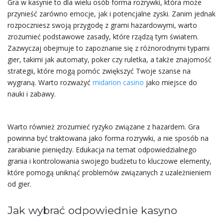
Gra w kasynie to dla wielu osób forma rozrywki, która może
przynieść zarówno emocje, jak i potencjalne zyski. Zanim jednak
rozpoczniesz swoją przygodę z grami hazardowymi, warto
zrozumieć podstawowe zasady, które rządzą tym światem.
Zazwyczaj obejmuje to zapoznanie się z różnorodnymi typami
gier, takimi jak automaty, poker czy ruletka, a także znajomość
strategii, które mogą pomóc zwiększyć Twoje szanse na
wygraną. Warto rozważyć
midarion casino
jako miejsce do
nauki i zabawy.
Warto również zrozumieć ryzyko związane z hazardem. Gra
powinna być traktowana jako forma rozrywki, a nie sposób na
zarabianie pieniędzy. Edukacja na temat odpowiedzialnego
grania i kontrolowania swojego budżetu to kluczowe elementy,
które pomogą uniknąć problemów związanych z uzależnieniem
od gier.
Jak wybrać odpowiednie kasyno