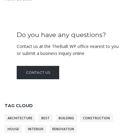
Do you have any questions?
Contact us at the TheBuilt WP office nearest to you
or submit a business inquiry online
CONTACT US
TAG CLOUD
ARCHITECTURE
BEST
BUILDING
CONSTRUCTION
HOUSE
INTERIOR
RENOVATION