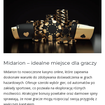
Midarion – idealne miejsce dla graczy
Midarion to nowoczesne kasyno online, które zapewnia
doskonałe warunki do zdobywania doświadczenia w grach
hazardowych. Oferuje szeroki wybór gier, od automatów po
zakłady sportowe, co pozwala na eksplorację różnych
możliwości. Atrakcyjne bonusy powitalne oraz darmowe spiny
sprawiają, że nowi gracze mogą rozpocząć swoją przygodę z
większym kapitałem.