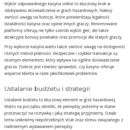
Wybór odpowiedniego kasyna online to kluczowy krok w
zdobywaniu doświadczenia w grach hazardowych. Należy
zwrócić uwagę na licencje, które potwierdzają legalność
działalności kasyna oraz opinie innych graczy. Renomowane
platformy oferują nie tylko szeroki wybór gier, ale także
atrakcyjne bonusy powitalne oraz promocje dla stałych graczy.
Przy wyborze kasyna warto także zwrócić uwagę na dostępność
różnych metod płatności. Bezpieczne i szybkie transakcje są
istotnym elementem, który wpływa na ogólne doświadczenie
gracza. Dobrze jest również sprawdzić, czy kasyno oferuje
wsparcie klienta w razie jakichkolwiek problemów.
Ustalanie budżetu i strategii
Ustalanie budżetu to kluczowy element w grze hazardowej.
Warto na początku określić, ile pieniędzy jesteśmy w stanie
przeznaczyć na rozrywkę i jaką strategię przyjmiemy. Dzięki
temu unikniemy niepotrzebnych strat oraz stresu związanego z
nadmiernym wydawaniem pieniędzy.