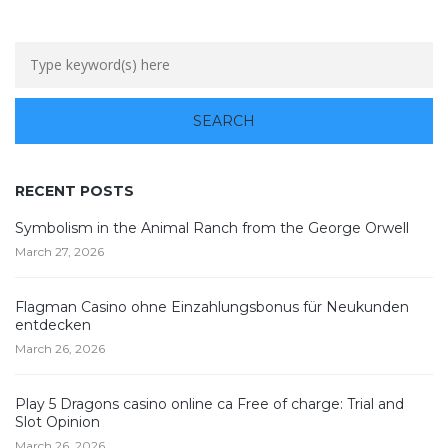
RECENT POSTS
Symbolism in the Animal Ranch from the George Orwell
March 27, 2026
Flagman Casino ohne Einzahlungsbonus für Neukunden
entdecken
March 26, 2026
Play 5 Dragons casino online ca Free of charge: Trial and
Slot Opinion
March 26, 2026