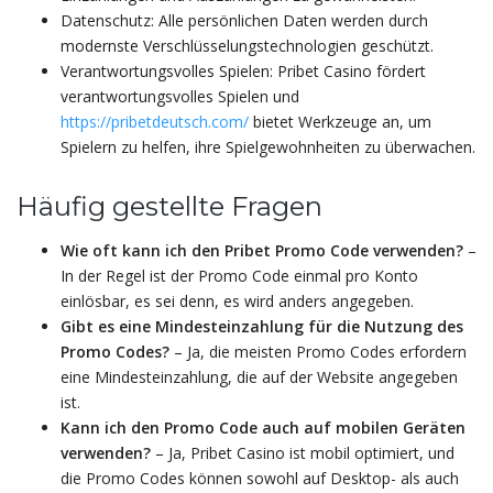
Datenschutz: Alle persönlichen Daten werden durch
modernste Verschlüsselungstechnologien geschützt.
Verantwortungsvolles Spielen: Pribet Casino fördert
verantwortungsvolles Spielen und
https://pribetdeutsch.com/
bietet Werkzeuge an, um
Spielern zu helfen, ihre Spielgewohnheiten zu überwachen.
Häufig gestellte Fragen
Wie oft kann ich den Pribet Promo Code verwenden?
–
In der Regel ist der Promo Code einmal pro Konto
einlösbar, es sei denn, es wird anders angegeben.
Gibt es eine Mindesteinzahlung für die Nutzung des
Promo Codes?
– Ja, die meisten Promo Codes erfordern
eine Mindesteinzahlung, die auf der Website angegeben
ist.
Kann ich den Promo Code auch auf mobilen Geräten
verwenden?
– Ja, Pribet Casino ist mobil optimiert, und
die Promo Codes können sowohl auf Desktop- als auch