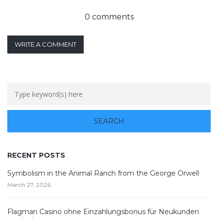
0 comments
WRITE A COMMENT
RECENT POSTS
Symbolism in the Animal Ranch from the George Orwell
March 27, 2026
Flagman Casino ohne Einzahlungsbonus für Neukunden