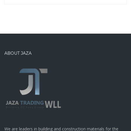
ABOUT JAZA
We are leaders in building and construction materials for the