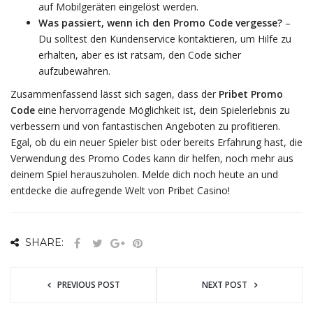
auf Mobilgeräten eingelöst werden.
Was passiert, wenn ich den Promo Code vergesse?
–
Du solltest den Kundenservice kontaktieren, um Hilfe zu
erhalten, aber es ist ratsam, den Code sicher
aufzubewahren.
Zusammenfassend lässt sich sagen, dass der
Pribet Promo
Code
eine hervorragende Möglichkeit ist, dein Spielerlebnis zu
verbessern und von fantastischen Angeboten zu profitieren.
Egal, ob du ein neuer Spieler bist oder bereits Erfahrung hast, die
Verwendung des Promo Codes kann dir helfen, noch mehr aus
deinem Spiel herauszuholen. Melde dich noch heute an und
entdecke die aufregende Welt von Pribet Casino!
SHARE:
PREVIOUS POST
NEXT POST