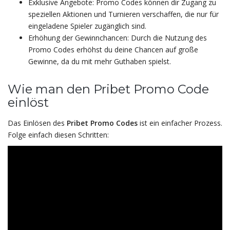
Exklusive Angebote: Promo Codes können dir Zugang zu
speziellen Aktionen und Turnieren verschaffen, die nur für
eingeladene Spieler zugänglich sind.
Erhöhung der Gewinnchancen: Durch die Nutzung des
Promo Codes erhöhst du deine Chancen auf große
Gewinne, da du mit mehr Guthaben spielst.
Wie man den Pribet Promo Code
einlöst
Das Einlösen des
Pribet Promo Codes
ist ein einfacher Prozess.
Folge einfach diesen Schritten: