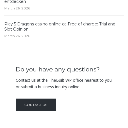
entdecken
March 26, 2026
Play 5 Dragons casino online ca Free of charge: Trial and
Slot Opinion
March 26, 2026
Do you have any questions?
Contact us at the TheBuilt WP office nearest to you
or submit a business inquiry online
CONTACT US