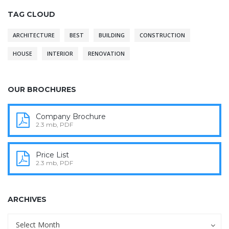
TAG CLOUD
ARCHITECTURE
BEST
BUILDING
CONSTRUCTION
HOUSE
INTERIOR
RENOVATION
OUR BROCHURES
Company Brochure
2.3 mb, PDF
Price List
2.3 mb, PDF
ARCHIVES
Archives
Archives
Select Month