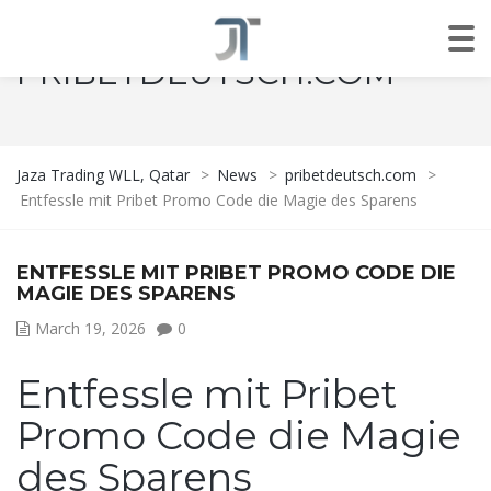
PRIBETDEUTSCH.COM
Jaza Trading WLL, Qatar
>
News
>
pribetdeutsch.com
>
Entfessle mit Pribet Promo Code die Magie des Sparens
ENTFESSLE MIT PRIBET PROMO CODE DIE
MAGIE DES SPARENS
March 19, 2026
0
Entfessle mit Pribet
Promo Code die Magie
des Sparens