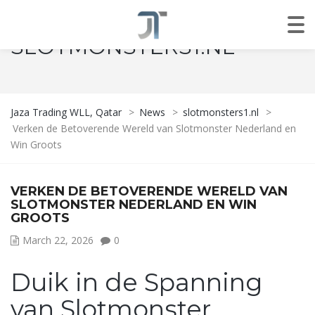
SLOTMONSTERS1.NL
Jaza Trading WLL, Qatar
>
News
>
slotmonsters1.nl
>
Verken de Betoverende Wereld van Slotmonster Nederland en
Win Groots
VERKEN DE BETOVERENDE WERELD VAN
SLOTMONSTER NEDERLAND EN WIN
GROOTS
March 22, 2026
0
Duik in de Spanning
van Slotmonster