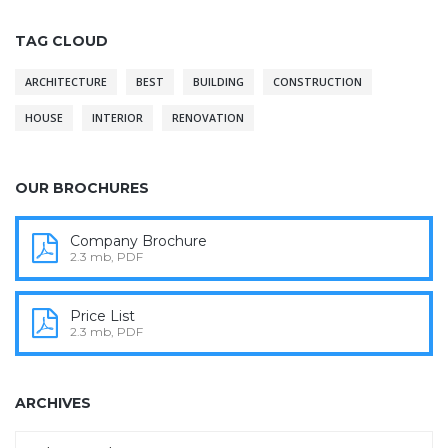
TAG CLOUD
ARCHITECTURE
BEST
BUILDING
CONSTRUCTION
HOUSE
INTERIOR
RENOVATION
OUR BROCHURES
Company Brochure
2.3 mb, PDF
Price List
2.3 mb, PDF
ARCHIVES
Archives
Archives