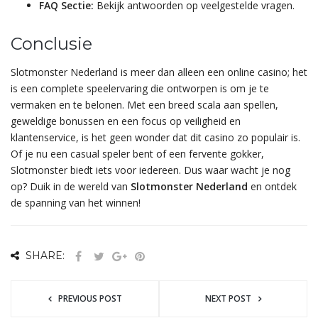
FAQ Sectie:
Bekijk antwoorden op veelgestelde vragen.
Conclusie
Slotmonster Nederland is meer dan alleen een online casino; het
is een complete speelervaring die ontworpen is om je te
vermaken en te belonen. Met een breed scala aan spellen,
geweldige bonussen en een focus op veiligheid en
klantenservice, is het geen wonder dat dit casino zo populair is.
Of je nu een casual speler bent of een fervente gokker,
Slotmonster biedt iets voor iedereen. Dus waar wacht je nog
op? Duik in de wereld van
Slotmonster Nederland
en ontdek
de spanning van het winnen!
SHARE:
PREVIOUS POST
NEXT POST