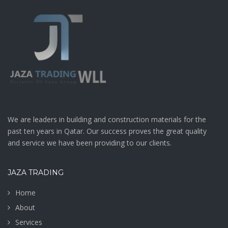
We are leaders in building and construction materials for the
past ten years in Qatar. Our success proves the great quality
and service we have been providing to our clients.
JAZA TRADING
Home
About
Services