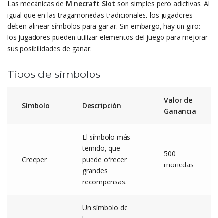
Las mecánicas de
Minecraft Slot
son simples pero adictivas. Al
igual que en las tragamonedas tradicionales, los jugadores
deben alinear símbolos para ganar. Sin embargo, hay un giro:
los jugadores pueden utilizar elementos del juego para mejorar
sus posibilidades de ganar.
Tipos de símbolos
Valor de
Símbolo
Descripción
Ganancia
El símbolo más
temido, que
500
Creeper
puede ofrecer
monedas
grandes
recompensas.
Un símbolo de