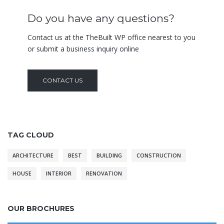
Do you have any questions?
Contact us at the TheBuilt WP office nearest to you
or submit a business inquiry online
CONTACT US
TAG CLOUD
ARCHITECTURE
BEST
BUILDING
CONSTRUCTION
HOUSE
INTERIOR
RENOVATION
OUR BROCHURES