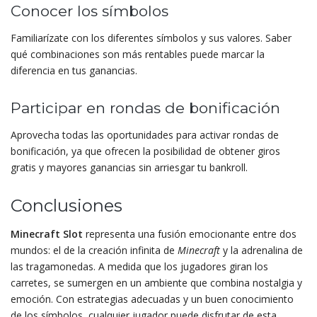
Conocer los símbolos
Familiarízate con los diferentes símbolos y sus valores. Saber
qué combinaciones son más rentables puede marcar la
diferencia en tus ganancias.
Participar en rondas de bonificación
Aprovecha todas las oportunidades para activar rondas de
bonificación, ya que ofrecen la posibilidad de obtener giros
gratis y mayores ganancias sin arriesgar tu bankroll.
Conclusiones
Minecraft Slot
representa una fusión emocionante entre dos
mundos: el de la creación infinita de
Minecraft
y la adrenalina de
las tragamonedas. A medida que los jugadores giran los
carretes, se sumergen en un ambiente que combina nostalgia y
emoción. Con estrategias adecuadas y un buen conocimiento
de los símbolos, cualquier jugador puede disfrutar de esta