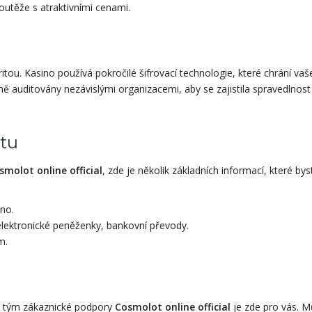
utěže s atraktivními cenami.
ritou. Kasino používá pokročilé šifrovací technologie, které chrání va
ně auditovány nezávislými organizacemi, aby se zajistila spravedlnost
otu
smolot online official
, zde je několik základních informací, které bys
no.
 elektronické peněženky, bankovní převody.
m.
, tým zákaznické podpory
Cosmolot online official
je zde pro vás. M