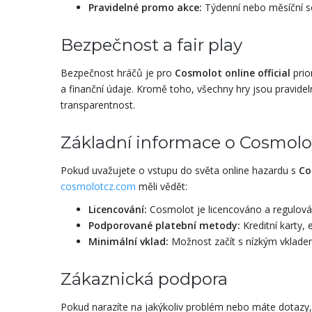
Pravidelné promo akce:
Týdenní nebo měsíční so
Bezpečnost a fair play
Bezpečnost hráčů je pro
Cosmolot online official
prio
a finanční údaje. Kromě toho, všechny hry jsou pravidel
transparentnost.
Základní informace o Cosmol
Pokud uvažujete o vstupu do světa online hazardu s
Co
cosmolotcz.com
měli vědět:
Licencování:
Cosmolot je licencováno a regulová
Podporované platební metody:
Kreditní karty,
Minimální vklad:
Možnost začít s nízkým vklade
Zákaznická podpora
Pokud narazíte na jakýkoliv problém nebo máte dotazy