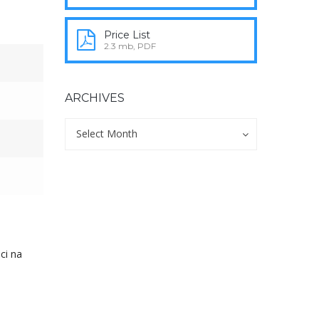
Price List
2.3 mb, PDF
ARCHIVES
Archives
Archives
Select Month
ci na