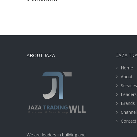
ABOUT JAZA
JAZA TR
Home
About
Services
Leaders
Brands
Channel
Contact
We are leaders in building and