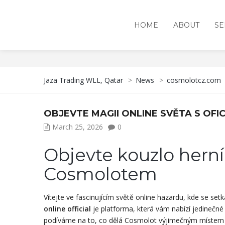
HOME
ABOUT
SE
COSMOLOTCZ.COM
Jaza Trading WLL, Qatar
>
News
>
cosmolotcz.com
OBJEVTE MAGII ONLINE SVĚTA S OF
March 25, 2026
0
Objevte kouzlo herní
Cosmolotem
Vítejte ve fascinujícím světě online hazardu, kde se 
online official
je platforma, která vám nabízí jedinečné 
podíváme na to, co dělá Cosmolot výjimečným místem p